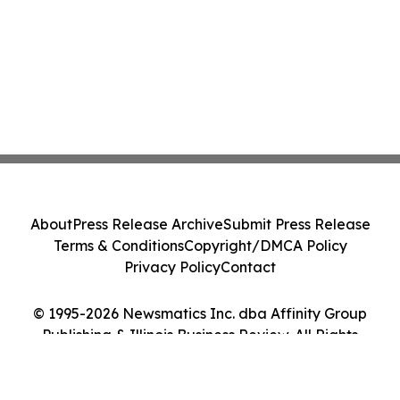
About
Press Release Archive
Submit Press Release
Terms & Conditions
Copyright/DMCA Policy
Privacy Policy
Contact
© 1995-2026 Newsmatics Inc. dba Affinity Group
Publishing & Illinois Business Review. All Rights
Reserved.
Cookie Settings / Your Privacy Choices