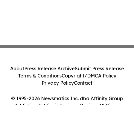
About
Press Release Archive
Submit Press Release
Terms & Conditions
Copyright/DMCA Policy
Privacy Policy
Contact
© 1995-2026 Newsmatics Inc. dba Affinity Group
Publishing & Illinois Business Review. All Rights
Reserved.
Cookie Settings / Your Privacy Choices