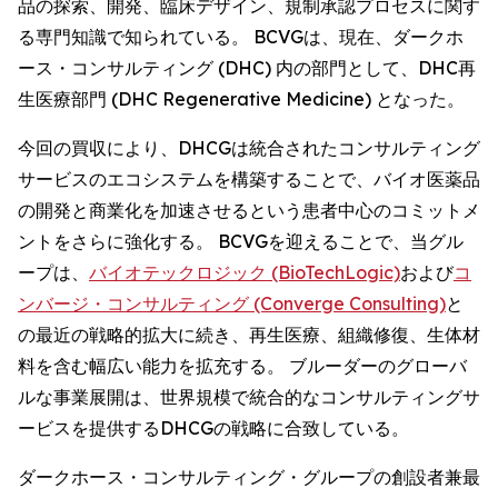
品の探索、開発、臨床デザイン、規制承認プロセスに関す
る専門知識で知られている。 BCVGは、現在、ダークホ
ース・コンサルティング (DHC) 内の部門として、DHC再
生医療部門 (DHC Regenerative Medicine) となった。
今回の買収により、DHCGは統合されたコンサルティング
サービスのエコシステムを構築することで、バイオ医薬品
の開発と商業化を加速させるという患者中心のコミットメ
ントをさらに強化する。 BCVGを迎えることで、当グル
ープは、
バイオテックロジック (BioTechLogic)
および
コ
ンバージ・コンサルティング (Converge Consulting)
と
の最近の戦略的拡大に続き、再生医療、組織修復、生体材
料を含む幅広い能力を拡充する。 ブルーダーのグローバ
ルな事業展開は、世界規模で統合的なコンサルティングサ
ービスを提供するDHCGの戦略に合致している。
ダークホース・コンサルティング・グループの創設者兼最