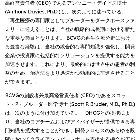
高経営責任者 (CEO) であるアンソニー・デイビス博士
(Anthony Davies, Ph.D.) は、次のように述べている。
「再生医療の専門家としてブルーダーをダークホースファ
ミリーに迎えることは、当社の戦略的成長期における新た
な重要な節目となります。 BCVGの再生医療分野におけ
る豊富な経験は、当社の総合的な専門知識を強化し、開発
企業や投資家に包括的なソリューションを提供する能力を
加速させます。これにより、最終的には世界中の患者の利
益のため、治療法をより迅速かつ効果的に前進させること
ができます。」
BCVGの創設者兼最高経営責任者 (CEO) であるスコッ
ト・P・ブルーダー医学博士 (Scott P. Bruder, M.D., Ph.D.)
は、次のように付け加えている。「DHCGとの提携によ
り、当社のコアチームおよびアドバイザーが提供できる専
門知識を拡大することができ、開発プロセスのあらゆる段
階においてクライアントパートナーを支援する機会が広が