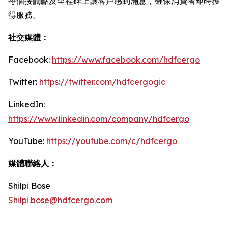
每個接觸點及里程碑上讓客戶感到滿意，確保消費者即時獲
得服務。
社交媒體：
Facebook:
https://www.facebook.com/hdfcergo
Twitter:
https://twitter.com/hdfcergogic
LinkedIn:
https://www.linkedin.com/company/hdfcergo
YouTube:
https://youtube.com/c/hdfcergo
媒體聯絡人：
Shilpi Bose
Shilpi.bose@hdfcergo.com