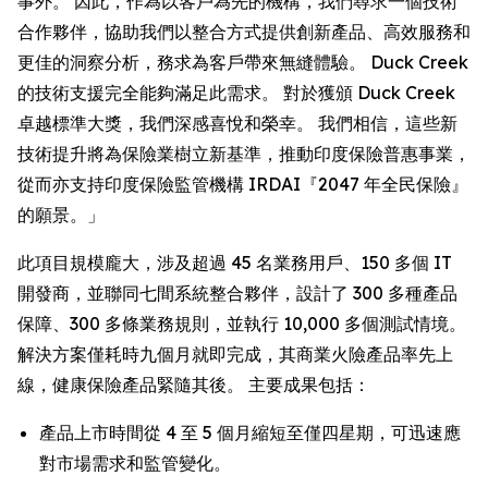
事外。 因此，作為以客戶為先的機構，我們尋求一個技術
合作夥伴，協助我們以整合方式提供創新產品、高效服務和
更佳的洞察分析，務求為客戶帶來無縫體驗。 Duck Creek
的技術支援完全能夠滿足此需求。 對於獲頒 Duck Creek
卓越標準大獎，我們深感喜悅和榮幸。 我們相信，這些新
技術提升將為保險業樹立新基準，推動印度保險普惠事業，
從而亦支持印度保險監管機構 IRDAI『2047 年全民保險』
的願景。」
此項目規模龐大，涉及超過 45 名業務用戶、150 多個 IT
開發商，並聯同七間系統整合夥伴，設計了 300 多種產品
保障、300 多條業務規則，並執行 10,000 多個測試情境。
解決方案僅耗時九個月就即完成，其商業火險產品率先上
線，健康保險產品緊隨其後。 主要成果包括：
產品上市時間從 4 至 5 個月縮短至僅四星期，可迅速應
對市場需求和監管變化。