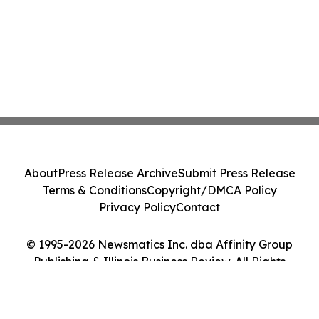
About
Press Release Archive
Submit Press Release
Terms & Conditions
Copyright/DMCA Policy
Privacy Policy
Contact
© 1995-2026 Newsmatics Inc. dba Affinity Group
Publishing & Illinois Business Review. All Rights
Reserved.
Cookie Settings / Your Privacy Choices